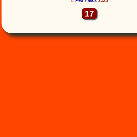
©
Petr Faltus
2026
17