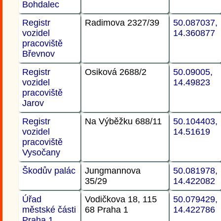
Bohdalec
Registr
Radimova 2327/39
50.087037,
vozidel
14.360877
pracoviště
Břevnov
Registr
Osiková 2688/2
50.09005,
vozidel
14.49823
pracoviště
Jarov
Registr
Na Výběžku 688/11
50.104403,
vozidel
14.51619
pracoviště
Vysočany
Škodův palác
Jungmannova
50.081978,
35/29
14.422082
Úřad
Vodičkova 18, 115
50.079429,
městské části
68 Praha 1
14.422786
Praha 1