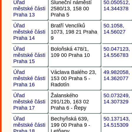
Úřad
Sluneční náměstí
50.050512,
městské části
2580/13, 158 00
14.344378
Praha 13
Praha 5
Úřad
Bratří Venclíků
50.1058,
městské části
1073, 198 21 Praha
14.56027
Praha 14
9
Úřad
Boloňská 478/1,
50.047123,
městské části
109 00 Praha 10
14.556783
Praha 15
Úřad
Václava Balého 23,
49.982058,
městské části
153 00 Praha 5 -
14.362077
Praha 16
Radotín
Úřad
Žalanského
50.073249,
městské části
291/12b, 163 02
14.307329
Praha 17
Praha 6 - Řepy
Úřad
Bechyňská 639,
50.137143,
městské části
199 00 Praha 9 -
14.515309
Praha 18
Letňany