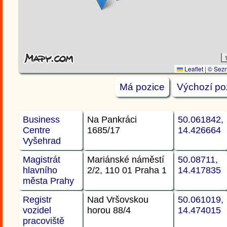
Leaflet
|
© Sezn
Má pozice
Výchozí po
Business
Na Pankráci
50.061842,
Centre
1685/17
14.426664
Vyšehrad
Magistrát
Mariánské náměstí
50.08711,
hlavního
2/2, 110 01 Praha 1
14.417835
města Prahy
Registr
Nad Vršovskou
50.061019,
vozidel
horou 88/4
14.474015
pracoviště