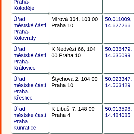
Praha-
Koloděje
Úřad
Mírová 364, 103 00
50.011009,
městské části
Praha 10
14.627266
Praha-
Kolovraty
Úřad
K Nedvězí 66, 104
50.036479,
městské části
00 Praha 10
14.635099
Praha-
Královice
Úřad
Štychova 2, 104 00
50.023347,
městské části
Praha 10
14.563429
Praha-
Křeslice
Úřad
K Libuši 7, 148 00
50.013598,
městské části
Praha 4
14.484085
Praha-
Kunratice