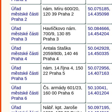
Úřad
nám. Míru 600/20,
50.075185,
městské části
120 39 Praha 2
14.435098
Praha 2
Úřad
Havlíčkovo nám.
50.084666,
městské části
700/9, 130 85
14.454204
Praha 3
Praha 3
Úřad
Antala Staška
50.042928,
městské části
2059/80b, 140 46
14.450335
Praha 4
Praha 4
Úřad
nám. 14.října 4, 150
50.072956,
městské části
22 Praha 5
14.407163
Praha 5
Úřad
Čs. armády 601/23,
50.10041,
městské části
160 00 Praha 6
14.401204
Praha 6
Úřad
Nábř. kpt. Jaroše
50.097195,