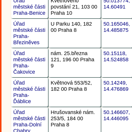
Úřad
Květnového
50.013774,
městské části
povstání 21, 103 00
14.60491
Praha-Benice
Praha 10
Úřad
U Parku 140, 182
50.165046,
městské části
00 Praha 8
14.485875
Praha-
Březiněves
Úřad
nám. 25.března
50.15118,
městské části
121, 196 00 Praha
14.524858
Praha-
9
Čakovice
Úřad
Květnová 553/52,
50.14249,
městské části
182 00 Praha 8
14.476869
Praha-
Ďáblice
Úřad
Hrušovanské nám.
50.146607,
městské části
253/5, 184 00
14.446095
Praha-Dolní
Praha 8
Chabry