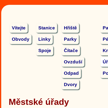
Vítejte
Stanice
Hřiště
Pa
Obvody
Linky
Parky
P
Spoje
Čítače
K
Ovzduší
Ú
Odpad
Po
Dvory
Městské úřady