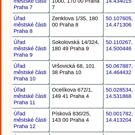
městské části
1000, 170 00 Praha
14.434015
Praha 7
7
Úřad
Zenklova 1/35, 180
50.107605,
městské části
00 Praha 8
14.471306
Praha 8
Úřad
Sokolovská 14/324,
50.110267,
městské části
180 49 Praha 9
14.500446
Praha 9
Úřad
Vršovická 68, 101
50.067887,
městské části
38 Praha 10
14.464432
Praha 10
Úřad
Ocelíkova 672/1,
50.028534,
městské části
149 41 Praha 4
14.531868
Praha 11
Úřad
Písková 830/25,
50.001782,
městské části
143 00 Praha 4
14.413204
Praha 12