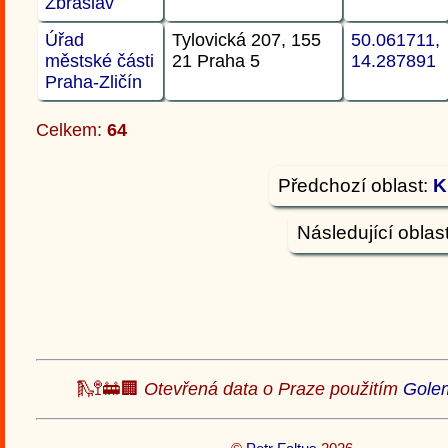
Zbraslav
Úřad
Tylovická 207, 155
50.061711,
městské části
21 Praha 5
14.287891
Praha-Zličín
Celkem:
64
Předchozí oblast:
K
Následující oblas
🛝🚏🚋🏢
Otevřená data o Praze použitím
Gole